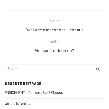
Zurück
Beitragsnavigation
Vorheriger
Der Letzte macht das Licht aus
Beitrag:
Weiter
Nächster
Wer spricht denn da?
Beitrag:
Suchen
search
SUC
nach:
NEUESTE BEITRÄGE
ENRICHMENT – Denken#Spaß#Neues:
Unterstufenfest