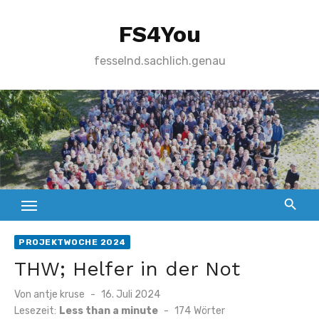
Zum
FS4You
Inhalt
springen
fesselnd.sachlich.genau
PROJEKTWOCHE 2024
THW; Helfer in der Not
Von
antje kruse
Veröffentlicht
16. Juli 2024
am
Lesezeit:
Less than a minute
-
174
Wörter