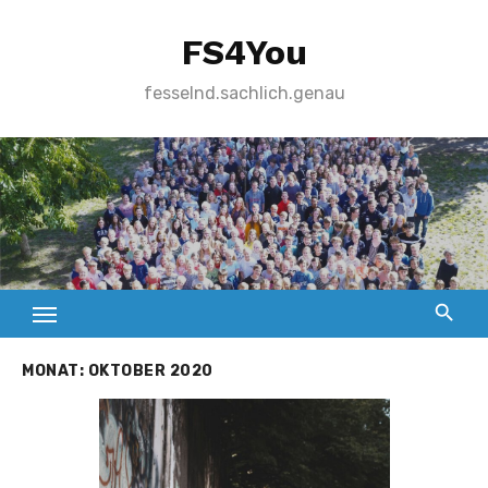
Zum
FS4You
Inhalt
springen
fesselnd.sachlich.genau
MONAT:
OKTOBER 2020